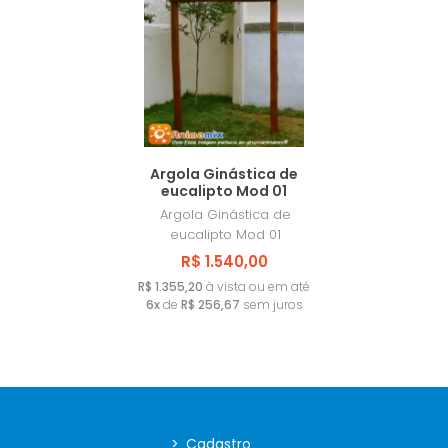
Argola Ginástica de
eucalipto Mod 01
Argola Ginástica de
eucalipto Mod 01
R$ 1.540,00
R$ 1.355,20
à vista ou em até
6x
de
R$ 256,67
sem juros
>
Cadastro