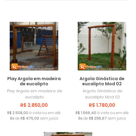
PRANCHAS DE EQUILÍBRIO
MAIS VENDIDOS
SLALON PARA CÃES
MENOR PREÇO
GANGORRA PARA CÃES
MAIOR PREÇO
OBSTÁCULO DE SALTO PARA CÃES
A - Z
OBSTÁCULOS EM PNEU PARA CÃES
TÚNEL ADESTRAR CACHORROS
Play Argola em madeira
Argola Ginástica de
de eucalipto
eucalipto Mod 02
TAMBORES TUNEL PET
Play Argola em madeira de
Argola Ginástica de
eucalipto
eucalipto Mod 02
LIXEIRAS PARA CÃES
R$ 2.850,00
R$ 1.780,00
R$ 2.508,00
à vista ou em até
R$ 1.566,40
à vista ou em até
6x
de
R$ 475,00
sem juros
6x
de
R$ 296,67
sem juros