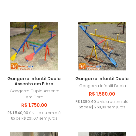
PRANCHAS DE EQUILÍBRIO
MAIS VENDIDOS
SLALON PARA CÃES
MENOR PREÇO
GANGORRA PARA CÃES
MAIOR PREÇO
OBSTÁCULO DE SALTO PARA CÃES
A - Z
OBSTÁCULOS EM PNEU PARA CÃES
TÚNEL ADESTRAR CACHORROS
Gangorra Infantil Dupla
Gangorra Infantil Dupla
Assento em Fibra
TAMBORES TUNEL PET
Gangorra Infantil Dupla
Gangorra Dupla Assento
R$ 1.580,00
em Fibra
LIXEIRAS PARA CÃES
R$ 1.390,40
à vista ou em até
R$ 1.750,00
6x
de
R$ 263,33
sem juros
R$ 1.540,00
à vista ou em até
6x
de
R$ 291,67
sem juros