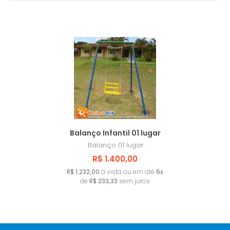
PRANCHAS DE EQUILÍBRIO
MAIS VENDIDOS
SLALON PARA CÃES
MENOR PREÇO
GANGORRA PARA CÃES
MAIOR PREÇO
OBSTÁCULO DE SALTO PARA CÃES
A - Z
OBSTÁCULOS EM PNEU PARA CÃES
TÚNEL ADESTRAR CACHORROS
Balanço Infantil 01 lugar
TAMBORES TUNEL PET
Balanço 01 lugar
R$ 1.400,00
LIXEIRAS PARA CÃES
R$ 1.232,00
à vista ou em até
6x
de
R$ 233,33
sem juros