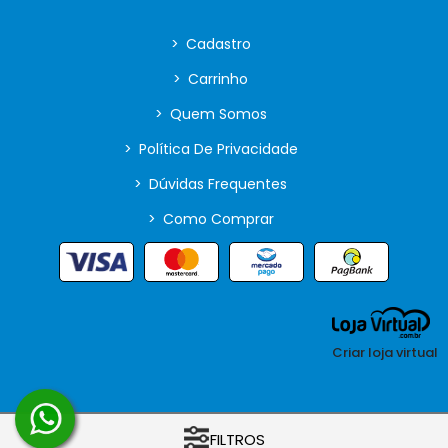
>
Cadastro
>
Carrinho
>
Quem Somos
>
Política De Privacidade
>
Dúvidas Frequentes
>
Como Comprar
Criar loja virtual
COPYRIGHT © Animamix Brinquedos 2026 - 06.136.978/0001-61 - TODOS
FILTROS
OS DIREITOS RESERVADOS