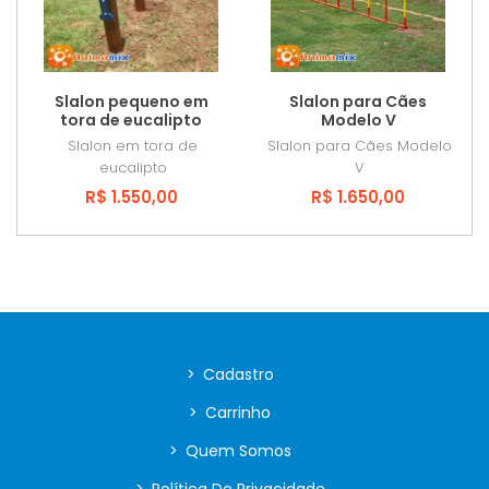
Slalon pequeno em
Slalon para Cães
tora de eucalipto
Modelo V
Slalon em tora de
Slalon para Cães Modelo
eucalipto
V
R$ 1.550,00
R$ 1.650,00
>
Cadastro
>
Carrinho
>
Quem Somos